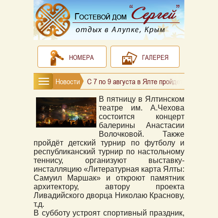
НОМЕРА
ГАЛЕРЕЯ
Новости
С 7 по 9 августа в Ялте пройдет ряд меро
В пятницу в Ялтинском
театре им. А.Чехова
состоится концерт
балерины Анастасии
Волочковой. Также
пройдёт детский турнир по футболу и
республиканский турнир по настольному
теннису, организуют выставку-
инсталляцию «Литературная карта Ялты:
Самуил Маршак» и откроют памятник
архитектору, автору проекта
Ливадийского дворца Николаю Краснову,
т.д.
В субботу устроят спортивный праздник,