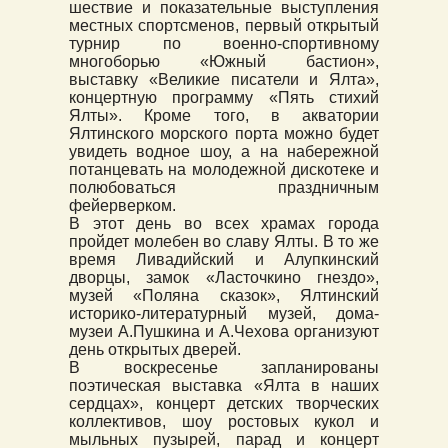
шествие и показательные выступления
местных спортсменов, первый открытый
турнир по военно-спортивному
многоборью «Южный бастион»,
выставку «Великие писатели и Ялта»,
концертную программу «Пять стихий
Ялты». Кроме того, в акватории
Ялтинского морского порта можно будет
увидеть водное шоу, а на набережной
потанцевать на молодежной дискотеке и
полюбоваться праздничным
фейерверком.
В этот день во всех храмах города
пройдет молебен во славу Ялты. В то же
время Ливадийский и Алупкинский
дворцы, замок «Ласточкино гнездо»,
музей «Поляна сказок», Ялтинский
историко-литературный музей, дома-
музеи А.Пушкина и А.Чехова организуют
день открытых дверей.
В воскресенье запланированы
поэтическая выставка «Ялта в наших
сердцах», концерт детских творческих
коллективов, шоу ростовых кукол и
мыльных пузырей, парад и концерт