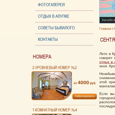
ФОТОГАЛЕРЕЯ
ОТДЫХ В АЛУПКЕ
Бассейн в
СОВЕТЫ БЫВАЛОГО
Главная
/
СЕНТЯ
КОНТАКТЫ
Лето в К
НОМЕРА
говорят 
отдых в 
зноя. Кр
2-УРОВНЕВЫЙ НОМЕР №2
Незабыва
снижение
4000
этой при
от
руб.
мангалам
Если вы
Забронировать
городск
располо
последую
1-КОМНАТНЫЙ НОМЕР №4