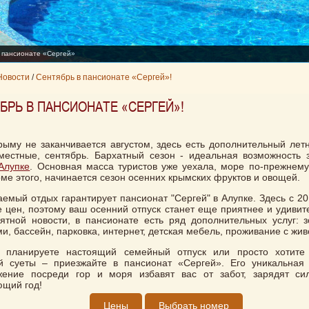
 пансионате «Сергей»
Новости
/
Сентябрь в пансионате «Сергей»!
БРЬ В ПАНСИОНАТЕ «СЕРГЕЙ»!
рыму не заканчивается августом, здесь есть дополнительный летн
местные, сентябрь. Бархатный сезон - идеальная возможность 
Алупке
. Основная масса туристов уже уехала, море по-прежнему
оме этого, начинается сезон осенних крымских фруктов и овощей.
емый отдых гарантирует пансионат "Сергей" в Алупке. Здесь с 20
 цен, поэтому ваш осенний отпуск станет еще приятнее и удивит
ятной новости, в пансионате есть ряд дополнительных услуг: 
и, бассейн, парковка, интернет, детская мебель, проживание с жи
 планируете настоящий семейный отпуск или просто хотите 
ой суеты – приезжайте в пансионат «Сергей». Его уникальна
жение посреди гор и моря избавят вас от забот, зарядят си
щий год!
Цены
Выбрать номер