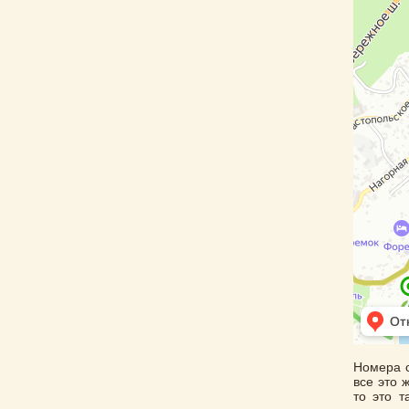
Номера с
все это 
то это 