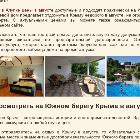
йте.
 в Алупке цены в августе
доступные и подходят практически на 
евой дом предлагает отдохнуть в Крыму недорого в августе, не ог
рте. С актуальными ценами вы можете также ознакомить
ьном сайте.
отметить, что наш гостевой дом за дополнительную плату допуска
ними животными по предварительной договоренности. Эт
я услуга, которая станет приятным бонусом для всех, кто не м
етвероногого любимца дома на время отпуска.
осмотреть на Южном берегу Крыма в авгу
ов Крым – сокровищница истории и достопримечательностей. Зд
ся экскурсии на любой вкус и цвет.
 отправляетесь на отдых в Крыму в августе, то обязательно с
ые места и знаменитые достопримечательности Южного берега по