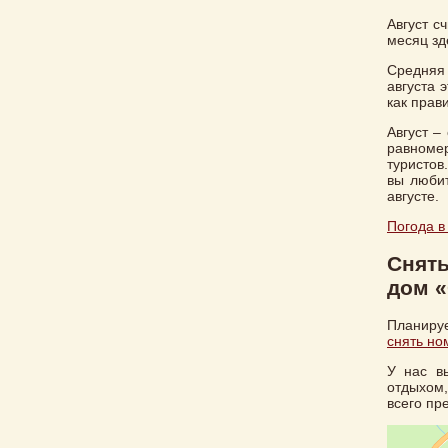
Август с
месяц зд
Средняя 
августа 
как прав
Август –
равноме
туристов
вы любит
августе.
Погода в
Снять
дом «
Планируе
снять но
У нас в
отдыхом
всего пр