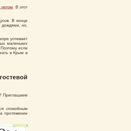
 летом
. В этот
усов. В конце
с дождями, но,
море успевает
мых маленьких
. Поэтому если
хать в Крым в
гостевой
те? Приглашаем
ься спокойным
на протяжении