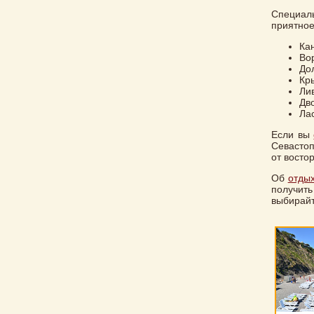
Специал
приятное
Ка
Во
До
Кр
Ли
Дв
Ла
Если вы
Севастоп
от востор
Об
отдых
получить
выбирайт