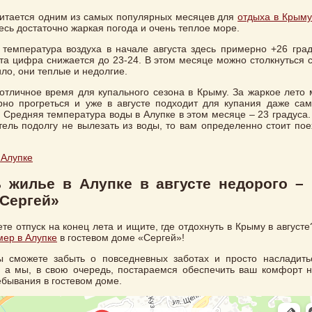
читается одним из самых популярных месяцев для
отдыха в Крыму
есь достаточно жаркая погода и очень теплое море.
температура воздуха в начале августа здесь примерно +26 град
эта цифра снижается до 23-24. В этом месяце можно столкнуться 
ило, они теплые и недолгие.
 отличное время для купального сезона в Крыму. За жаркое лето 
рно прогреться и уже в августе подходит для купания даже са
. Средняя температура воды в Алупке в этом месяце – 23 градуса
ель подолгу не вылезать из воды, то вам определенно стоит пое
 Алупке
 жилье в Алупке в августе недорого – 
Сергей»
те отпуск на конец лета и ищите, где отдохнуть в Крыму в авгус
мер в Алупке
в гостевом доме «Сергей»!
ы сможете забыть о повседневных заботах и просто насладит
, а мы, в свою очередь, постараемся обеспечить ваш комфорт 
ебывания в гостевом доме.