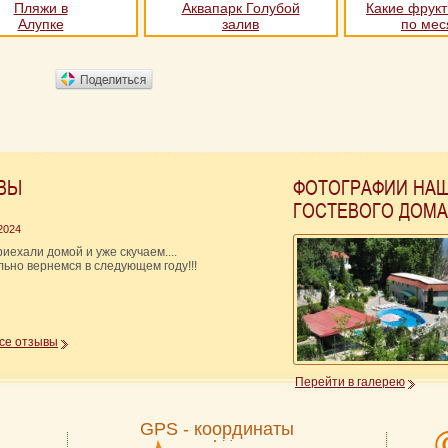
Пляжи в
Аквапарк Голубой
Какие фрукт
Алупке
залив
по ме
ВЫ
ФОТОГРАФИИ НА
ГОСТЕВОГО ДОМА
 2024
риехали домой и уже скучаем....
ьно вернемся в следующем году!!!
все отзывы
Перейти в галерею
GPS - координаты