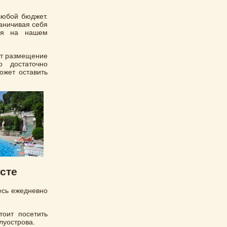
любой бюджет.
раничивая себя
ся на нашем
ет размещение
о достаточно
ожет оставить
сте
есь ежедневно
тоит посетить
луострова.