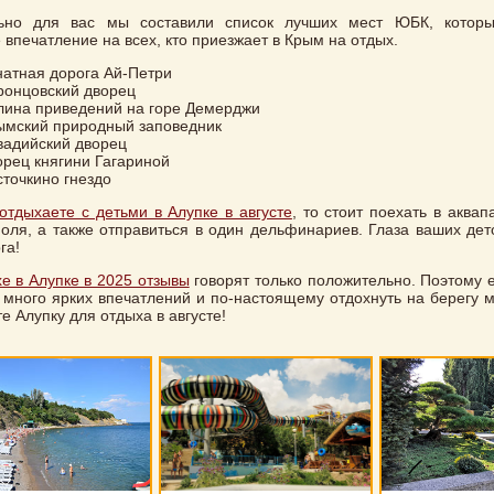
ьно для вас мы составили список лучших мест ЮБК, которы
 впечатление на всех, кто приезжает в Крым на отдых.
натная дорога Ай-Петри
ронцовский дворец
лина приведений на горе Демерджи
ымский природный заповедник
вадийский дворец
орец княгини Гагариной
сточкино гнездо
отдыхаете с детьми в Алупке в августе
, то стоит поехать в аква
оля, а также отправиться в один дельфинариев. Глаза ваших дето
га!
е в Алупке в 2025 отзывы
говорят только положительно. Поэтому е
 много ярких впечатлений и по-настоящему отдохнуть на берегу м
е Алупку для отдыха в августе!