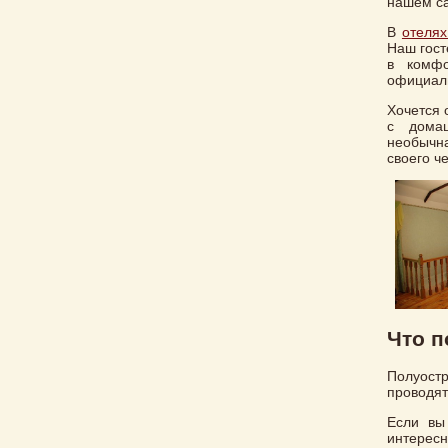
нашем са
В
отелях
Наш гост
в комфо
официал
Хочется 
с домаш
необычна
своего ч
Что п
Полуостр
проводят
Если вы
интересн