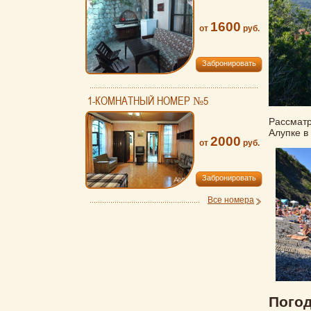
1600
от
руб.
Забронировать
1-КОМНАТНЫЙ НОМЕР №5
Рассматр
Алупке в 
2000
от
руб.
Забронировать
Все номера
Погод