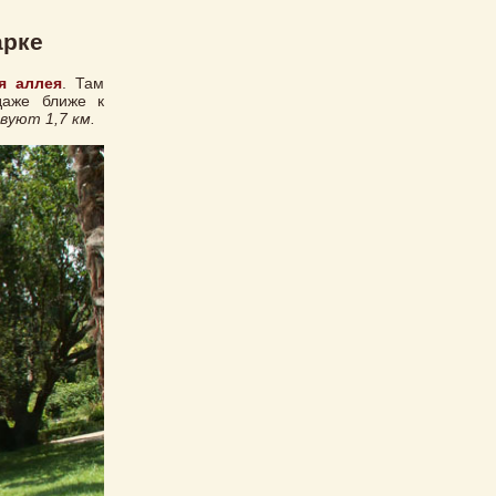
арке
я аллея
. Там
даже ближе к
вуют 1,7 км.