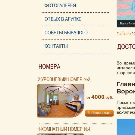
ФОТОГАЛЕРЕЯ
ОТДЫХ В АЛУПКЕ
Бассейн в
СОВЕТЫ БЫВАЛОГО
Главная
/
ДОСТО
КОНТАКТЫ
Во вре
НОМЕРА
интересн
творения
2-УРОВНЕВЫЙ НОМЕР №2
Гла
Воро
4000
от
руб.
Посмотр
приезжа
архитект
Забронировать
1-КОМНАТНЫЙ НОМЕР №4