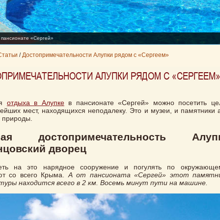
 пансионате «Сергей»
Статьи
/
Достопримечательности Алупки рядом с «Сергеем»
ПРИМЕЧАТЕЛЬНОСТИ АЛУПКИ РЯДОМ С «СЕРГЕЕМ
мя
отдыха в Алупке
в пансионате «Сергей» можно посетить це
ейших мест, находящихся неподалеку. Это и музеи, и памятники а
 природы.
вная достопримечательность Ал
нцовский дворец
еть на это нарядное сооружение и погулять по окружающе
ют со всего Крыма.
А от пансионата «Сергей» этот памятн
уры находится всего в 2 км. Восемь минут пути на машине.