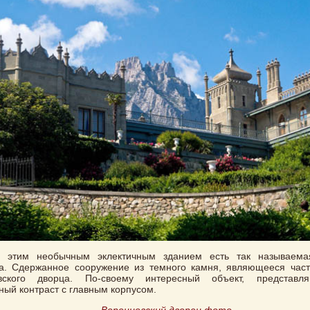
 этим необычным эклектичным зданием есть так называема
ка. Сдержанное сооружение из темного камня, являющееся час
вского дворца. По-своему интересный объект, представ
ный контраст с главным корпусом.