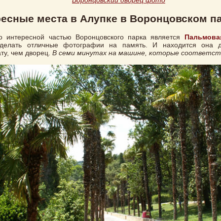
Воронцовский дворец фото
есные места в Алупке в Воронцовском п
о интересной частью Воронцовского парка является
Пальмова
делать отличные фотографии на память. И находится она 
ту, чем дворец.
В семи минутах на машине, которые соответст