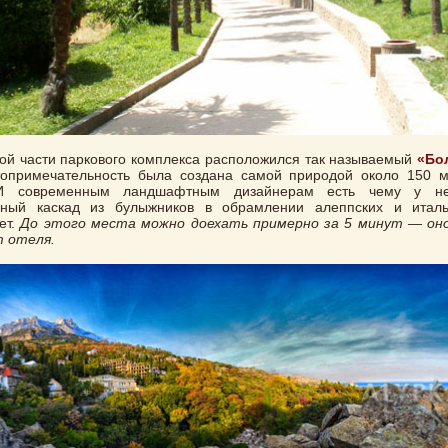
ой части паркового комплекса расположился так называемый
«Бо
топримечательность была создана самой природой около 150 
И современным ландшафтным дизайнерам есть чему у нее
зный каскад из булыжников в обрамлении алеппских и италь
ет.
До этого места можно доехать примерно за 5 минут — оно
т отеля.