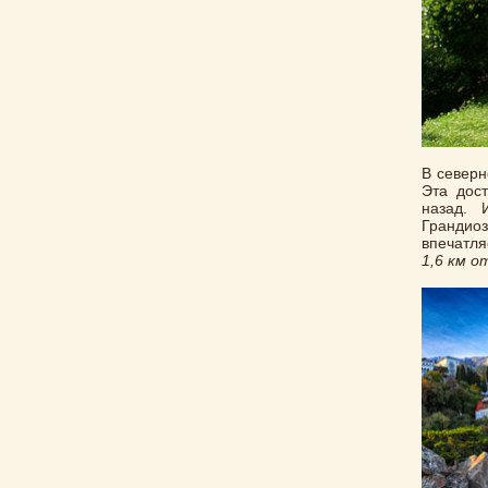
В северн
Эта дос
назад. 
Грандио
впечатля
1,6 км о