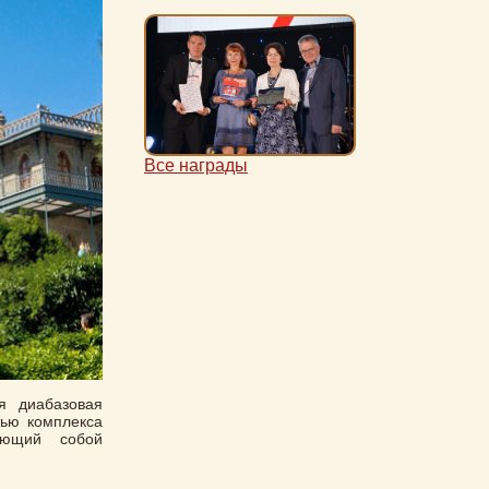
Все награды
я диабазовая
тью комплекса
ляющий собой