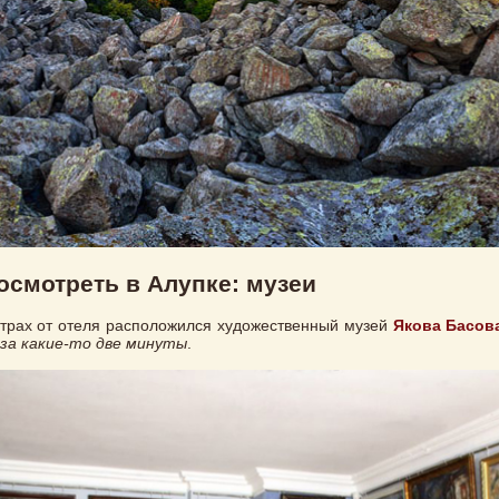
осмотреть в Алупке: музеи
трах от отеля расположился художественный музей
Якова Басов
 за какие-то две минуты
.