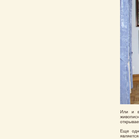
Или и в
живописн
открывае
Еще одн
являетс