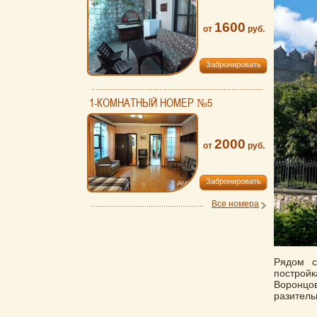
1600
от
руб.
Забронировать
1-КОМНАТНЫЙ НОМЕР №5
2000
от
руб.
Забронировать
Все номера
Рядом с
построй
Воронцо
разитель